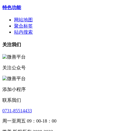
特色功能
网站地图
聚合标签
站内搜索
关注我们
关注公众号
添加小程序
联系我们
0731-85514433
周一至周五 09：00-18：00