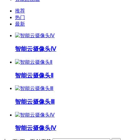
推荐
热门
最新
智能云摄像头Ⅳ
智能云摄像头Ⅱ
智能云摄像头Ⅲ
智能云摄像头Ⅳ