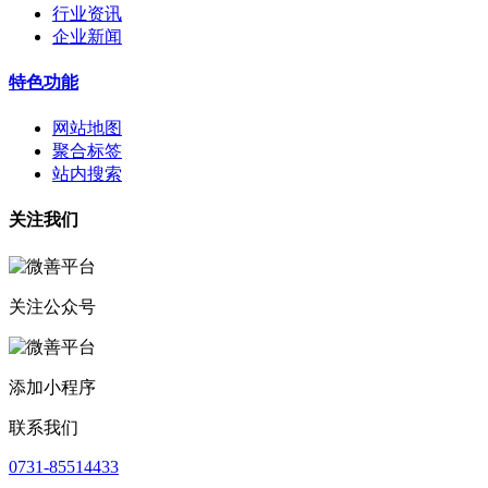
行业资讯
企业新闻
特色功能
网站地图
聚合标签
站内搜索
关注我们
关注公众号
添加小程序
联系我们
0731-85514433